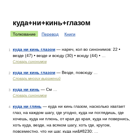
куда+ни+кинь+глазом
Толкование
Перевод
Книги
куда ни кинь глазом
— нареч, кол во синонимов: 22 •
1
везде (47) • везде и всюду (30) • всюду (44) • …
Словарь синонимов
куда ни кинь глазом
— Везде, повсюду …
2
Словарь многих выражений
куда ни кинь
— См …
3
Словарь синонимов
куда ни глянь
— куда ни кинь глазом, насколько хватает
4
глаз, на каждом шагу, где угодно, куда ни поглядишь, где
хочешь, куда ни плюнь, от края до края, куда ни повернись,
хоть куда, везде, на всяком шагу, хоть где, кругом,
повсеместно, что ни шаг, куда ни&#8230; …