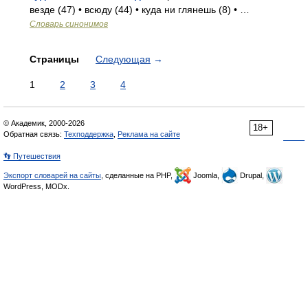
везде (47) • всюду (44) • куда ни глянешь (8) • …
Словарь синонимов
Страницы
Следующая
→
1
2
3
4
© Академик, 2000-2026
18+
Обратная связь:
Техподдержка
,
Реклама на сайте
👣 Путешествия
Экспорт словарей на сайты
, сделанные на PHP,
Joomla,
Drupal,
WordPress, MODx.